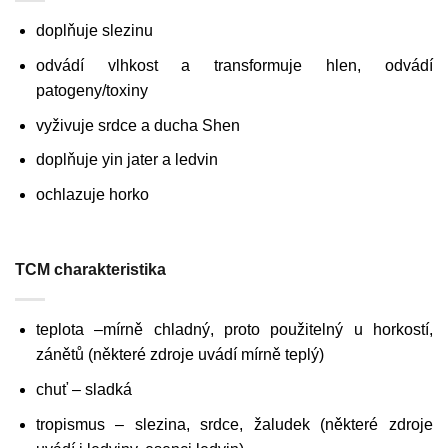
doplňuje slezinu
odvádí vlhkost a transformuje hlen, odvádí
patogeny/toxiny
vyživuje srdce a ducha Shen
doplňuje yin jater a ledvin
ochlazuje horko
TCM charakteristika
teplota –mírně chladný, proto použitelný u horkostí,
zánětů (některé zdroje uvádí mírně teplý)
chuť – sladká
tropismus – slezina, srdce, žaludek (některé zdroje