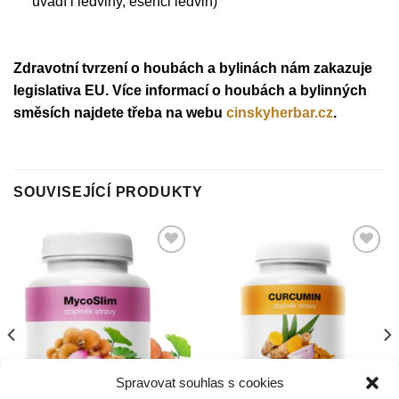
uvádí i ledviny, esenci ledvin)
Zdravotní tvrzení o houbách a bylinách nám zakazuje
legislativa EU. Více informací o houbách a bylinných
směsích najdete třeba na webu
cinskyherbar.cz
.
SOUVISEJÍCÍ PRODUKTY
Přidat do
Přidat do
nákupního
nákupního
seznamu
seznamu
Spravovat souhlas s cookies