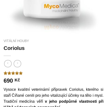
VITÁLNÍ HOUBY
Coriolus
Hodnoceno
1
690
Kč
5.00
z 5
na základě
Vysoce kvalitní veterinární přípravek Coriolus, kterého si
hodnocení
zákazníka
staří Číňané cenili pro jeho vitalizující účinky na tělo i mysl.
Tradiční medicína věří
v jeho podpůrné vlastnosti při