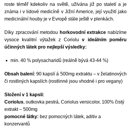
roste téměř kdekoliv na světě, užívána již po staletí a je
známa i v lidové medicíně v Jižní Americe, její využití jako
medicinální houby je v Evropě stále ještě v plenkách.
Díky zpracování metodou
horkovodní extrakce
nabízíme
vysoce kvalitní výtažek z Coriolu
v ideálním poměru
účinných látek pro nejlepší výsledky:
min. 40 % polysacharidů (reálně bývá 43-44 %)
Obsah balení:
90 kapslí á 500mg extraktu – v želatinových
či rostliných kapslích (rostlinné jsou vhodné i pro vegany)
Složení v 1 kapsli:
Coriolus
, outkovka pestrá, Coriolus versicolor, 100% čistý
extrakt – 500mg
pomocné látky:
bez pomocných látek, aditiv a
konzervantů