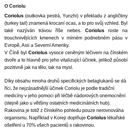
O Coriolu
Coriolus
(outkovka pestrá, Yunzhi) v překladu z angličtiny
(turkey tail) znamená krocaní ocas, a to pro svůj vzhled. Byl
také nazýván trávou říše nebes.
Coriolus
roste na
trouchnivějících kmenech v mírném podnebném pásu v
Evropě, Asii a Severní Ameriky.
V Číně byl
Coriolus
vysoce ceněným léčivem na čínském
dvoře a to hlavně pro jeho vitalizující účinek, jelikož působí
pozitivně jak na tělo, tak na mysl.
Díky obsahu mnoha druhů specifických betaglukanů se dá
říci, že nejzásadnější účinek Coriolu je podle tradiční
medicíny v jeho pomoci při léčbě nádorových onemocnění
(stejně jako u většiny ostatních medicinálních hub).
Rakovina je totiž z čínského pohledu pouze nerovnováha
organismu. Například v Koreji doplňuje
Coriolus
lékařské
ošetření u 70% všech pacientů s rakovinou.