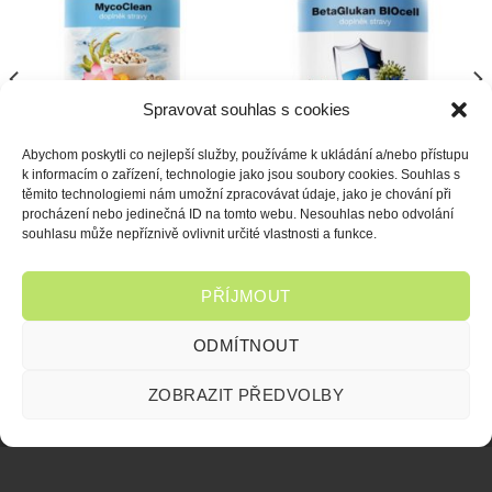
seznamu
seznamu
Spravovat souhlas s cookies
Abychom poskytli co nejlepší služby, používáme k ukládání a/nebo přístupu
k informacím o zařízení, technologie jako jsou soubory cookies. Souhlas s
těmito technologiemi nám umožní zpracovávat údaje, jako je chování při
VITÁLNÍ HOUBY
VITÁLNÍ HOUBY
procházení nebo jedinečná ID na tomto webu. Nesouhlas nebo odvolání
MycoClean
BetaGlukan BIOcell
souhlasu může nepříznivě ovlivnit určité vlastnosti a funkce.
Hodnocení
Hodnocení
390
Kč
290
Kč
PŘÍJMOUT
5.00
z 5
5.00
z 5
ODMÍTNOUT
ZOBRAZIT PŘEDVOLBY
FAQ
VŠEOBECNÉ OBCHODNÍ PODMÍNKY
OCHRANA OSOBNÍCH ÚDAJŮ
ZÁSADY COOKIES (EU)
Copyright 2026 ©
Balvín Agency s.r.o.