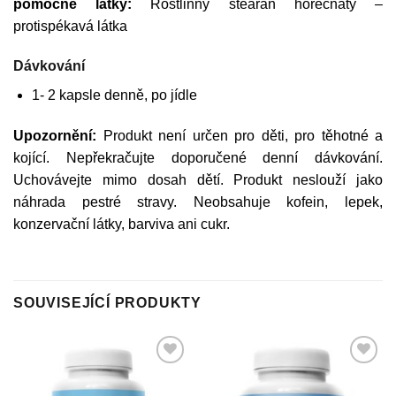
pomocné látky:
Rostlinný stearan hořečnatý –
protispékavá látka
Dávkování
1- 2 kapsle denně, po jídle
Upozornění:
Produkt není určen pro děti, pro těhotné a
kojící. Nepřekračujte doporučené denní dávkování.
Uchovávejte mimo dosah dětí. Produkt neslouží jako
náhrada pestré stravy. Neobsahuje kofein, lepek,
konzervační látky, barviva ani cukr.
SOUVISEJÍCÍ PRODUKTY
Přidat do
Přidat do
nákupního
nákupního