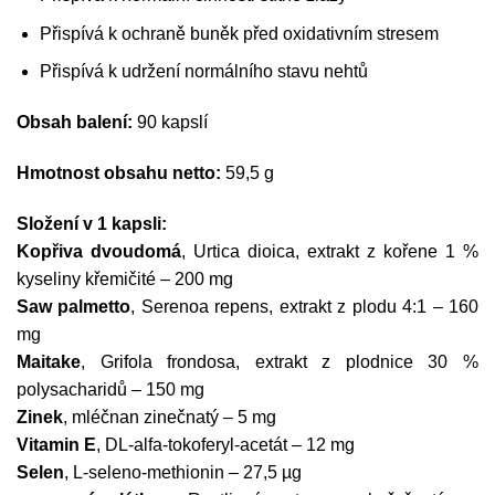
Přispívá k ochraně buněk před oxidativním stresem
Přispívá k udržení normálního stavu nehtů
Obsah balení:
90 kapslí
Hmotnost obsahu netto:
59,5 g
Složení v 1 kapsli:
Kopřiva dvoudomá
, Urtica dioica, extrakt z kořene 1 %
kyseliny křemičité – 200 mg
Saw palmetto
, Serenoa repens, extrakt z plodu 4:1 – 160
mg
Maitake
, Grifola frondosa, extrakt z plodnice 30 %
polysacharidů – 150 mg
Zinek
, mléčnan zinečnatý – 5 mg
Vitamin E
, DL-alfa-tokoferyl-acetát – 12 mg
Selen
, L-seleno-methionin – 27,5 µg