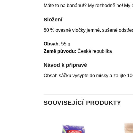
Máte to na banánu!? My rozhodně ne! My b
Složení
50 % ovesné vločky jemné, sušené odstře
Obsah:
55 g
Země původu:
Česká republika
Návod k přípravě
Obsah sáčku vysypte do misky a zalijte 10
SOUVISEJÍCÍ PRODUKTY
Přidat do
Přidat do