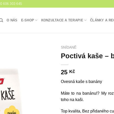
0 606 303 645
O NÁS
E-SHOP
KONZULTACE A TERAPIE
ČLÁNKY A RE
SNÍDANĚ
Poctivá kaše – 
Přidat do
nákupního
seznamu
25
Kč
Ovesná kaše s banány
Máte to na banánu!? My ro
toho na kaši.
Top kvalita, Bez přidaného c