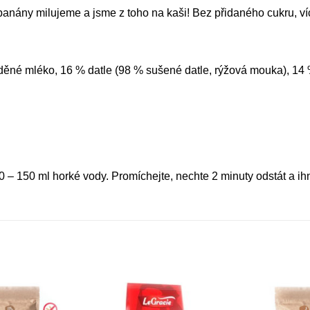
anány milujeme a jsme z toho na kaši! Bez přidaného cukru, v
děné mléko, 16 % datle (98 % sušené datle, rýžová mouka), 14
0 – 150 ml horké vody. Promíchejte, nechte 2 minuty odstát a i
Přidat do
Přidat do