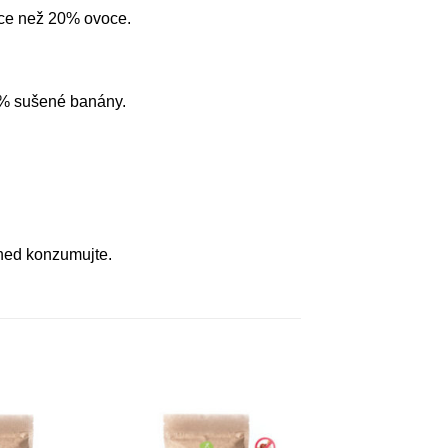
íce než 20% ovoce.
 % sušené banány.
hned konzumujte.
Přidat do
Přidat do