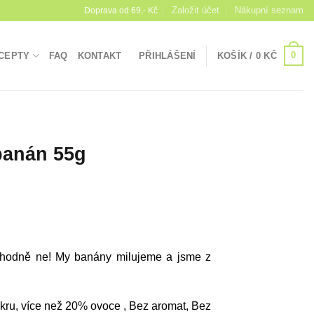
Založit účet
Nákupní seznam
Doprava od 69,- Kč
0
CEPTY
FAQ
KONTAKT
PŘIHLÁŠENÍ
KOŠÍK /
0
KČ
banán 55g
zhodně ne! My banány milujeme a jsme z
ukru, více než 20% ovoce , Bez aromat, Bez