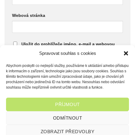
Webová stránka
Uložit do prohlížeče jméno, e-mail a webovou
Spravovat souhlas s cookies
stránku pro budoucí komentáře.
Abychom poskytli co nejlepší služby, používáme k ukládání a/nebo přístupu
k informacím o zařízení, technologie jako jsou soubory cookies. Souhlas s
těmito technologiemi nám umožní zpracovávat údaje, jako je chování při
procházení nebo jedinečná ID na tomto webu. Nesouhlas nebo odvolání
souhlasu může nepříznivě ovlivnit určité vlastnosti a funkce.
PŘÍJMOUT
ODMÍTNOUT
FAQ
VŠEOBECNÉ OBCHODNÍ PODMÍNKY
OCHRANA OSOBNÍCH ÚDAJŮ
ZÁSADY COOKIES (EU)
ZOBRAZIT PŘEDVOLBY