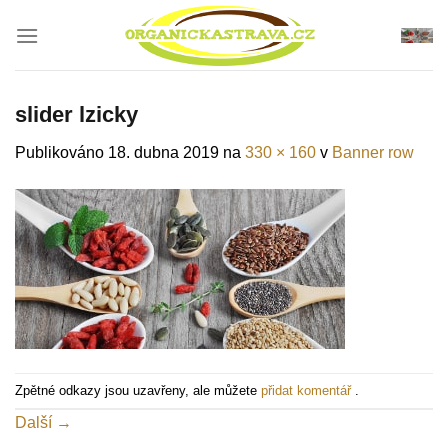
Přeskočit
na
obsah
slider lzicky
Publikováno
18. dubna 2019
na
330 × 160
v
Banner row
Zpětné odkazy jsou uzavřeny, ale můžete
přidat komentář
.
Další
→